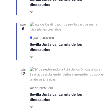
s
t
dinosaurios
a
c
8€
a
d
o
DOM
6
D
julio 6, 2025/12:00
e
Sevilla Jurásica, La ruta de los
s
t
dinosaurios
a
c
8€
a
d
o
SÁB
12
julio 12, 2025/12:00
Sevilla Jurásica, La ruta de los
dinosaurios
6€