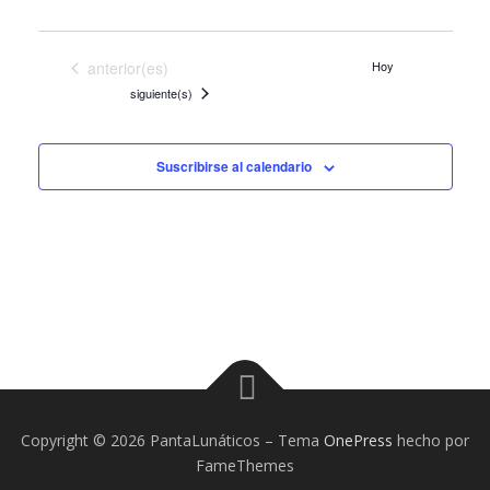
Eventos
anterior(es)
Hoy
Eventos
siguiente(s)
Suscribirse al calendario
Copyright © 2026 PantaLunáticos
–
Tema
OnePress
hecho por
FameThemes