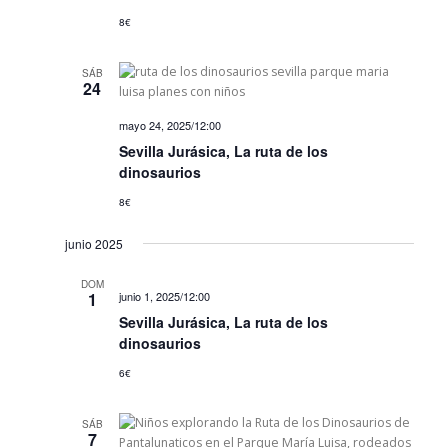
v
8€
i
s
SÁB
24
t
a
mayo 24, 2025/12:00
s
Sevilla Jurásica, La ruta de los
d
dinosaurios
e
8€
E
junio 2025
v
e
DOM
1
junio 1, 2025/12:00
n
Sevilla Jurásica, La ruta de los
t
dinosaurios
o
6€
s
SÁB
7