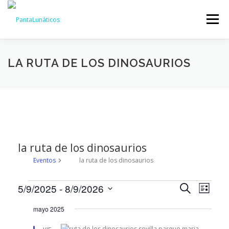
Saltar
al
Menú
contenido
INICIO
EXPERIENCIAS
QUIENES SOMOS
LA RUTA DE LOS DINOSAURIOS
AGENDA
INNOVACIÓN CULTURAL
BLOG
CONTACTO
la ruta de los dinosaurios
Eventos
la ruta de los dinosaurios
N
E
N
5/9/2025
 - 
8/9/2026
Buscar
Lista
a
v
a
Selecciona
v
mayo 2025
la
e
v
e
fecha.
g
n
e