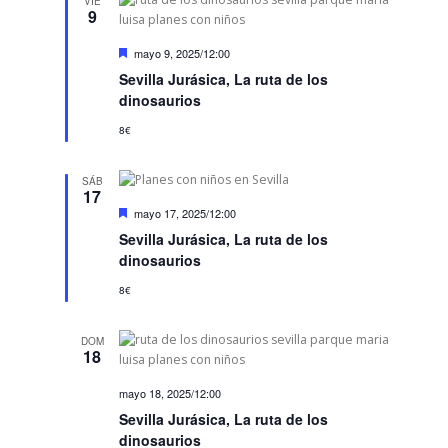
VIE
a
9
t
g
c
o
a
i
D
mayo 9, 2025/12:00
ó
e
s
c
Sevilla Jurásica, La ruta de los
s
n
i
t
dinosaurios
d
a
ó
e
c
8€
v
a
n
d
i
o
d
s
SÁB
17
t
e
D
mayo 17, 2025/12:00
a
b
e
s
Sevilla Jurásica, La ruta de los
s
ú
d
t
dinosaurios
a
e
s
c
8€
E
a
q
v
d
u
e
o
DOM
n
18
e
t
d
o
mayo 18, 2025/12:00
a
Sevilla Jurásica, La ruta de los
y
dinosaurios