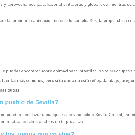
y aprovechamos para hacer el pintacaras y globoflexia mientras se co
de terminar la animación infantil de cumpleaños, la propia chica se e
que puedas encontrar sobre animaciones infantiles. No te preocupes si
 leer las más comunes, pero si tu duda no está reflejada abajo, pregún
eñas dudas.
n pueblo de Sevilla?
se pueden desplazar a cualquier sitio y no solo a Sevilla Capital, tam
 entre otros muchos pueblos de tu provincia.
 los juegos que yo elija?