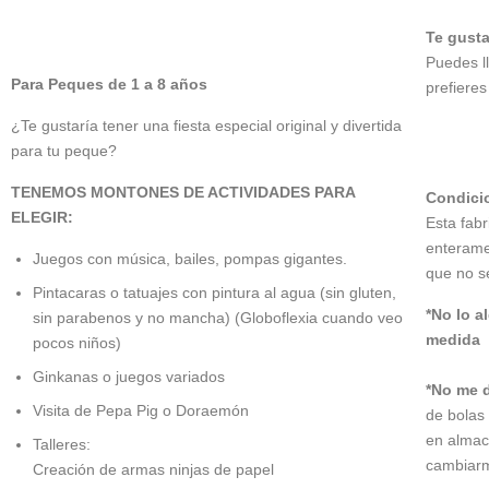
Te
gusta
Puedes l
Para
Peques de 1 a 8 años
prefiere
¿Te gustaría tener una fiesta especial original y divertida
para tu peque?
TENEMOS MONTONES DE ACTIVIDADES PARA
Condici
ELEGIR:
Esta fab
enterame
Juegos con música, bailes, pompas gigantes.
que no s
Pintacaras o tatuajes con pintura al agua (sin gluten,
*No lo a
sin parabenos y no mancha)
(Globoflexia cuando veo
medida
pocos niños)
Ginkanas o juegos variados
*No me d
Visita de Pepa Pig o Doraemón
de bolas
en almac
Talleres:
cambiarm
Creación de armas ninjas de papel