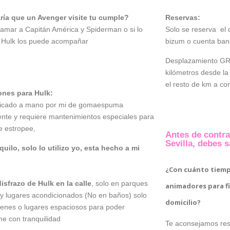
ría que un Avenger visite tu cumple?
Reservas:
lamar a Capitán América y Spiderman o si lo
Solo se reserva el 
s Hulk los puede acompañar
bizum o cuenta banca
Desplazamiento GRA
kilómetros desde la 
el resto de km a con
ones para Hulk:
ricado a mano por mi de gomaespuma
nte y requiere mantenimientos especiales para
e estropee,
Antes de contra
Sevilla, debes s
lquilo, solo lo utilizo yo, esta hecho a mi
¿Con cuánto tiemp
isfrazo de Hulk en la calle
, solo en parques
animadores para fie
 y lugares acondicionados (No en baños) solo
domicilio?
enes o lugares espaciosos para poder
e con tranquilidad
Te aconsejamos rese