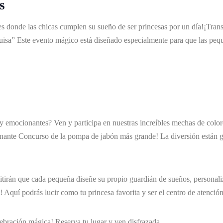
s
es donde las chicas cumplen su sueño de ser princesas por un día!¡Tran
sa” Este evento mágico está diseñado especialmente para que las peque
 y emocionantes? Ven y participa en nuestras increíbles mechas de colo
onante Concurso de la pompa de jabón más grande! La diversión están ga
itirán que cada pequeña diseñe su propio guardián de sueños, personali
! Aquí podrás lucir como tu princesa favorita y ser el centro de atención
bración mágica! Reserva tu lugar y ven disfrazada.