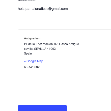
hola.pantalunaticos@gmail.com
Antiquarium
Pl. de la Encarnación, 37, Casco Antiguo
sevilla
,
SEVILLA
41003
Spain
+ Google Map
605520682