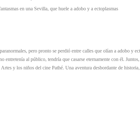
e fantasmas en una Sevilla, que huele a adobo y a ectoplasmas
s paranormales, pero pronto se perdió entre calles que olían a adobo y 
 no entretenía al público, tendría que casarse eternamente con él. Junto
tes y los niños del cine Pathé. Una aventura desbordante de historia, m