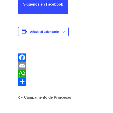
Síguenos en Facebook
Añadir al calendario
Facebook
Email
WhatsApp
Compartir
«
Campamento de Princesas
Navegación
del
Evento