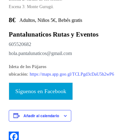
Escena 3: Monte Gurugú.
8€
Adultos, Niños 5€, Bebés gratis
Pantalunaticos Rutas y Eventos
605520682
hola.pantalunaticos@gmail.com
Isleta de los Pájaros
ubicación:
https://maps.app.goo.gl/TCLPgd3cDaU5h2wP6
Síguenos en Facebook
Añadir al calendario