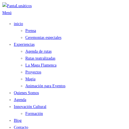
Saltar
al
Menú
contenido
inicio
Prensa
Ceremonias especiales
Experiencias
Agenda de rutas
Rutas teatralizadas
La Maga Flamenca
Proyectos
Magia
Animación para Eventos
Quienes Somos
Agenda
Innovación Cultural
Formación
Blog
Contacto