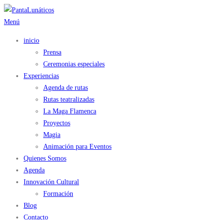
Saltar
al
Menú
contenido
inicio
Prensa
Ceremonias especiales
Experiencias
Agenda de rutas
Rutas teatralizadas
La Maga Flamenca
Proyectos
Magia
Animación para Eventos
Quienes Somos
Agenda
Innovación Cultural
Formación
Blog
Contacto