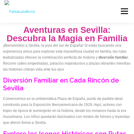
Menú
Aventuras en Sevilla:
INICIO
PRENSA
AGENDA DE RUTAS
Descubra la Magia en Familia
¡Bienvenidos a Sevilla, la joya del sur de España! Si estás buscando una
experiencia única para explorar esta maravillosa ciudad en familia, las rutas
RUTAS TEATRALIZADAS
EXPERIENCIAS
teatralizadas ofrecen la combinación perfecta de historia y
diversión familiar
.
Recorre calles empedradas, palacios majestuosos y plazas vibrantes mientras
las historias cobran vida ante tus ojos
Diversión Familiar en Cada Rincón de
CONTACTO
Sevilla
Comencemos en la emblemática Plaza de España, punto de partida ideal
construido para la Exposición Iberoamericana de 1929. Aquí, actores con
trajes de época te sumergirán en la historia, desde los romanos hasta la era
musulmana. Los niños quedarán fascinados con relatos de héroes y leyendas
que dieron forma a Sevilla.
Explore los Iconos Históricos con Rutas