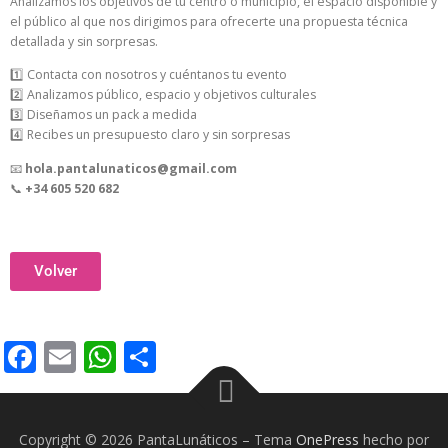
Analizamos los objetivos de tu centro o municipio, el espacio disponible y
el público al que nos dirigimos para ofrecerte una propuesta técnica
detallada y sin sorpresas.
1️⃣ Contacta con nosotros y cuéntanos tu evento
2️⃣ Analizamos público, espacio y objetivos culturales
3️⃣ Diseñamos un pack a medida
4️⃣ Recibes un presupuesto claro y sin sorpresas
📧
hola.pantalunaticos@gmail.com
📞
+34 605 520 682
Volver
Facebook
Email
WhatsApp
Compartir
Copyright © 2026 PantaLunáticos
–
Tema
OnePress
hecho por