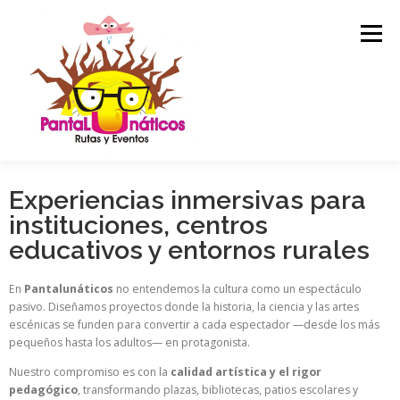
Menú
Experiencias inmersivas para
INICIO
EXPERIENCIAS
QUIENES SOMOS
instituciones, centros
educativos y entornos rurales
AGENDA
INNOVACIÓN CULTURAL
BLOG
En
Pantalunáticos
no entendemos la cultura como un espectáculo
pasivo. Diseñamos proyectos donde la historia, la ciencia y las artes
escénicas se funden para convertir a cada espectador —desde los más
CONTACTO
pequeños hasta los adultos— en protagonista.
Nuestro compromiso es con la
calidad artística y el rigor
pedagógico
, transformando plazas, bibliotecas, patios escolares y