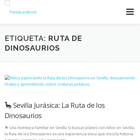
Saltar
al
Menú
contenido
INICIO
EXPERIENCIAS
QUIENES SOMOS
ETIQUETA:
RUTA DE
DINOSAURIOS
AGENDA
INNOVACIÓN CULTURAL
BLOG
CONTACTO
🦕 Sevilla Jurásica: La Ruta de los
Dinosaurios
🌟 Una Aventura Familiar en Sevilla Si buscas planes con niños en Sevilla,
la Ruta de los Dinosaurios es una experiencia única que mezcla historia