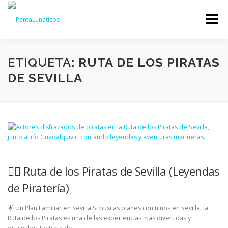
Saltar
al
Menú
contenido
INICIO
EXPERIENCIAS
QUIENES SOMOS
ETIQUETA:
RUTA DE LOS PIRATAS
DE SEVILLA
AGENDA
INNOVACIÓN CULTURAL
BLOG
CONTACTO
🏴‍☠️ Ruta de los Piratas de Sevilla (Leyendas
de Piratería)
🌟 Un Plan Familiar en Sevilla Si buscas planes con niños en Sevilla, la
Ruta de los Piratas es una de las experiencias más divertidas y