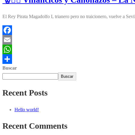
El Rey Pirata Magadolfo I, trianero pero no traicionero, vuelve a Se
Facebook
Email
WhatsApp
Buscar
Compartir
Buscar
Recent Posts
Hello world!
Recent Comments