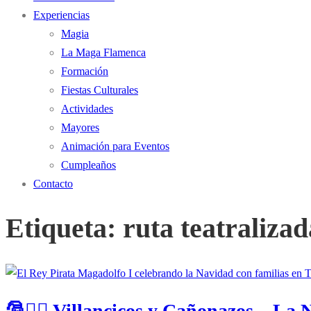
Experiencias
Magia
La Maga Flamenca
Formación
Fiestas Culturales
Actividades
Mayores
Animación para Eventos
Cumpleaños
Contacto
Etiqueta:
ruta teatralizad
🎅🏴‍☠️ Villancicos y Cañonazos – La