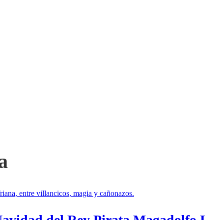
a
 Navidad del Rey Pirata Magadolfo I