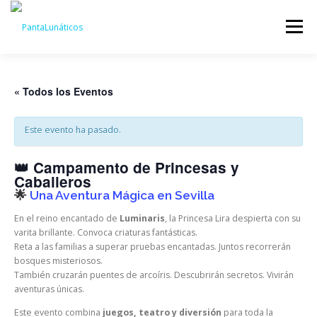
Saltar
al
Menú
contenido
INICIO
PRENSA
AGENDA DE RUTAS
« Todos los Eventos
Este evento ha pasado.
RUTAS TEATRALIZADAS
EXPERIENCIAS
👑 Campamento de Princesas y
Caballeros
CONTACTO
🌟
Una Aventura Mágica en Sevilla
En el reino encantado de
Luminaris
, la Princesa Lira despierta con su
varita brillante. Convoca criaturas fantásticas.
Reta a las familias a superar pruebas encantadas. Juntos recorrerán
bosques misteriosos.
También cruzarán puentes de arcoíris. Descubrirán secretos. Vivirán
aventuras únicas.
Este evento combina
juegos, teatro y diversión
para toda la