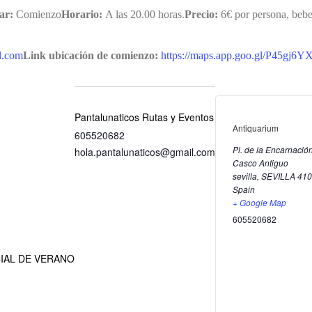
ar:
Comienzo
Horario:
A las 20.00 horas.
Precio:
6€ por persona, b
l.com
Link ubicación de comienzo:
https://maps.app.goo.gl/P45gj6
Pantalunaticos Rutas y Eventos
Antiquarium
605520682
Pl. de la Encarnación
hola.pantalunaticos@gmail.com
Casco Antiguo
sevilla
,
SEVILLA
410
Spain
+ Google Map
605520682
ECIAL DE VERANO