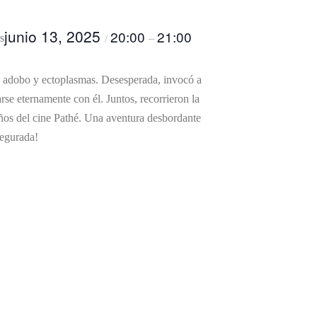
junio 13, 2025
20:00
21:00
/
–
s
n a adobo y ectoplasmas. Desesperada, invocó a
rse eternamente con él. Juntos, recorrieron la
ños del cine Pathé. Una aventura desbordante
segurada!