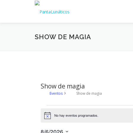
Saltar
al
contenido
SHOW DE MAGIA
Show de magia
Eventos
Show de magia
E
No hay eventos programados.
Aviso
v
8/6/2026